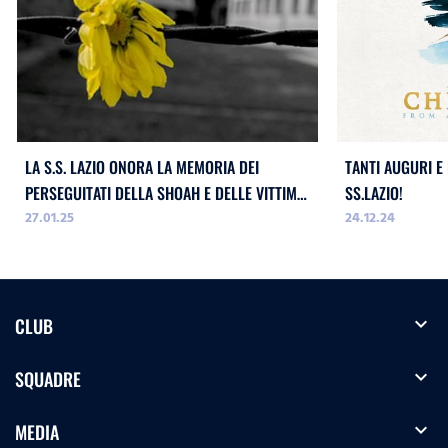
LA S.S. LAZIO ONORA LA MEMORIA DEI
TANTI AUGURI E
PERSEGUITATI DELLA SHOAH E DELLE VITTIME
SS.LAZIO!
27.01.25
24.12.24
DELL`ODIO
expand_more
CLUB
expand_more
SQUADRE
expand_more
MEDIA