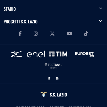
expand_more
STADIO
expand_more
PROGETTI S.S. LAZIO
IT
EN
S.S. LAZIO