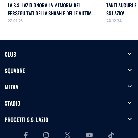
LA S.S. LAZIO ONORA LA MEMORIA DEI
TANTI AUGURI E
PERSEGUITATI DELLA SHOAH E DELLE VITTIME
SS.LAZIO!
27.01.25
24.12.24
DELL`ODIO
expand_more
CLUB
expand_more
SQUADRE
expand_more
MEDIA
expand_more
STADIO
expand_more
PROGETTI S.S. LAZIO