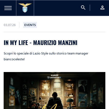
search
person
03.07.26
EVENTS
IN MY LIFE - MAURIZIO MANZINI
Scopri lo speciale di Lazio Style sullo storico team manager
biancoceleste!