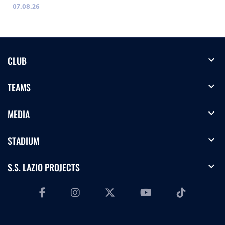
07.08.26
expand_more
CLUB
expand_more
TEAMS
expand_more
MEDIA
expand_more
STADIUM
expand_more
S.S. LAZIO PROJECTS