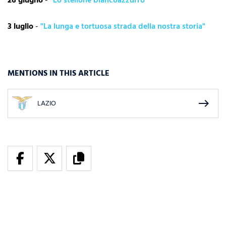
26 giugno
-
"Lo stellone biancoazzurro"
3 luglio
-
"La lunga e tortuosa strada della nostra storia"
MENTIONS IN THIS ARTICLE
east
LAZIO