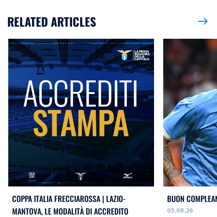
RELATED ARTICLES
east
COPPA ITALIA FRECCIAROSSA | LAZIO-
BUON COMPLEAN
05.08.26
MANTOVA, LE MODALITÀ DI ACCREDITO