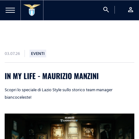
search
person
03.07.26
EVENTI
IN MY LIFE - MAURIZIO MANZINI
Scopri lo speciale di Lazio Style sullo storico team manager
biancoceleste!