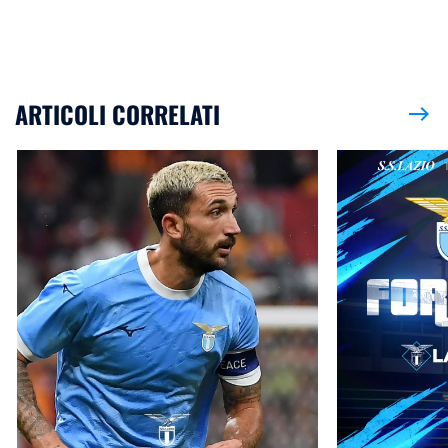
ARTICOLI CORRELATI
east