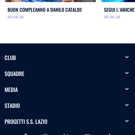
BUON COMPLEANNO A DANILO CATALDI!
SEGUI L`AMICHE
05.08.26
05.08.26
expand_more
CLUB
expand_more
SQUADRE
expand_more
MEDIA
expand_more
STADIO
expand_more
PROGETTI S.S. LAZIO