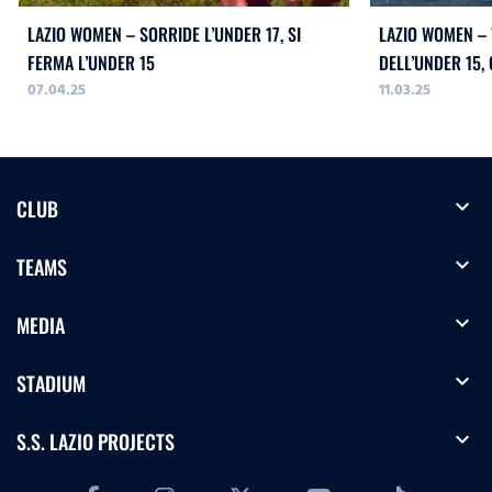
LAZIO WOMEN – SORRIDE L’UNDER 17, SI
LAZIO WOMEN –
FERMA L’UNDER 15
DELL’UNDER 15, 
07.04.25
11.03.25
expand_more
CLUB
expand_more
TEAMS
expand_more
MEDIA
expand_more
STADIUM
expand_more
S.S. LAZIO PROJECTS