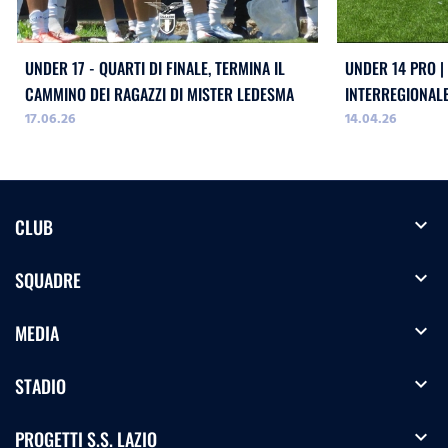
UNDER 17 - QUARTI DI FINALE, TERMINA IL
UNDER 14 PRO | 
CAMMINO DEI RAGAZZI DI MISTER LEDESMA
INTERREGIONALE
17.06.26
14.04.26
NAPOLI, CATANZ
expand_more
CLUB
expand_more
SQUADRE
expand_more
MEDIA
expand_more
STADIO
expand_more
PROGETTI S.S. LAZIO