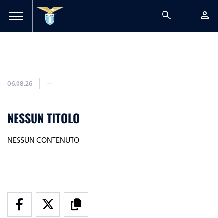
search
person
06.08.26
NESSUN TITOLO
NESSUN CONTENUTO