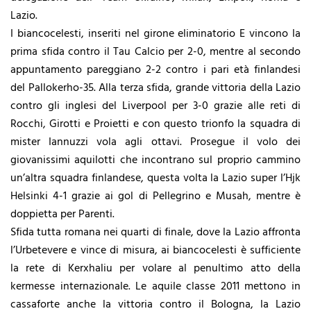
Lazio.
I biancocelesti, inseriti nel girone eliminatorio E vincono la
prima sfida contro il Tau Calcio per 2-0, mentre al secondo
appuntamento pareggiano 2-2 contro i pari età finlandesi
del Pallokerho-35. Alla terza sfida, grande vittoria della Lazio
contro gli inglesi del Liverpool per 3-0 grazie alle reti di
Rocchi, Girotti e Proietti e con questo trionfo la squadra di
mister Iannuzzi vola agli ottavi. Prosegue il volo dei
giovanissimi aquilotti che incontrano sul proprio cammino
un’altra squadra finlandese, questa volta la Lazio super l’Hjk
Helsinki 4-1 grazie ai gol di Pellegrino e Musah, mentre è
doppietta per Parenti.
Sfida tutta romana nei quarti di finale, dove la Lazio affronta
l’Urbetevere e vince di misura, ai biancocelesti è sufficiente
la rete di Kerxhaliu per volare al penultimo atto della
kermesse internazionale. Le aquile classe 2011 mettono in
cassaforte anche la vittoria contro il Bologna, la Lazio