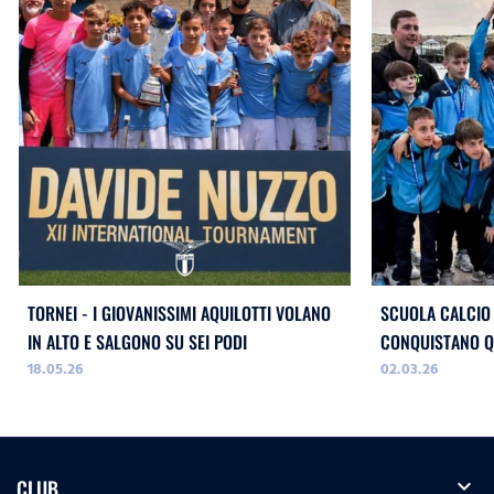
TORNEI - I GIOVANISSIMI AQUILOTTI VOLANO
SCUOLA CALCIO 
IN ALTO E SALGONO SU SEI PODI
CONQUISTANO Q
18.05.26
02.03.26
expand_more
CLUB