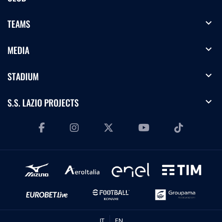
expand_more
TEAMS
expand_more
MEDIA
expand_more
STADIUM
expand_more
S.S. LAZIO PROJECTS
IT
EN