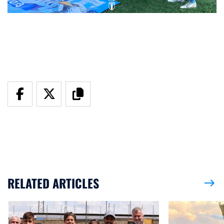
RELATED ARTICLES
east